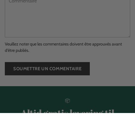
Veuillez noter que les commentaires doivent être approuvés avant
d'être publiés.
SOUMETTRE UN COMMENTAIRE
Altid gratis levering til
pakkeshop
når du har Penny Puzzle i kurven. Intet minimum.