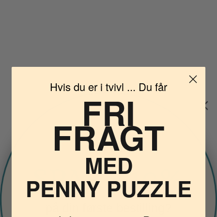
Hvis du er i tvivl ... Du får
FRI
FRAGT
Vil du
MED
PENNY PUZZLE
på din første bestilling?