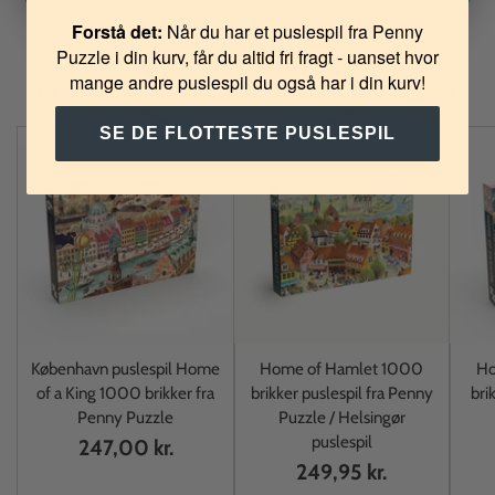
Forstå det:
Når du har et puslespil fra Penny
Du vil også elske
NEJ TAK
Puzzle i din kurv, får du altid fri fragt - uanset hvor
mange andre puslespil du også har i din kurv!
Lækre tykke brikker og flotte motiver designet i Danmark
SE DE FLOTTESTE PUSLESPIL
København puslespil Home
Home of Hamlet 1000
Ho
of a King 1000 brikker fra
brikker puslespil fra Penny
bri
Penny Puzzle
Puzzle / Helsingør
puslespil
247,00 kr.
249,95 kr.