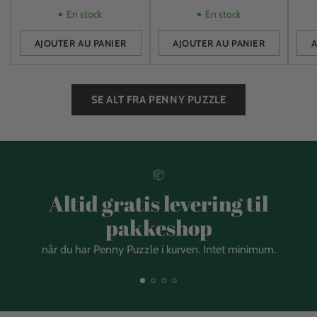
En stock
En stock
AJOUTER AU PANIER
AJOUTER AU PANIER
A
Quantité
Quantité
Quan
SE ALT FRA PENNY PUZZLE
Altid gratis levering til
pakkeshop
når du har Penny Puzzle i kurven. Intet minimum.