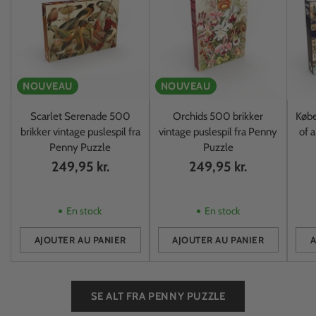
NOUVEAU
NOUVEAU
Scarlet Serenade 500
Orchids 500 brikker
Købe
brikker vintage puslespil fra
vintage puslespil fra Penny
of 
Penny Puzzle
Puzzle
249,95 kr.
249,95 kr.
En stock
En stock
AJOUTER AU PANIER
AJOUTER AU PANIER
A
Quantité
Quantité
Quan
SE ALT FRA PENNY PUZZLE