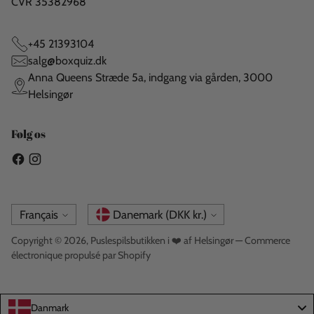
CVR 35382968
+45 21393104
salg@boxquiz.dk
Anna Queens Stræde 5a, indgang via gården, 3000
Helsingør
Følg os
Langue
Monnaie
Français
Danemark (DKK kr.)
Copyright © 2026,
Puslespilsbutikken i ❤️ af Helsingør
— Commerce
électronique propulsé par Shopify
Danmark