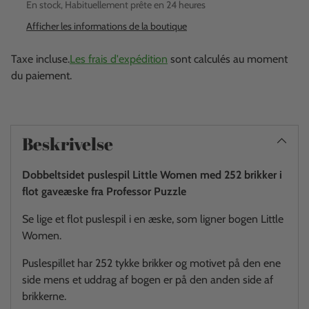
En stock, Habituellement prête en 24 heures
Afficher les informations de la boutique
Taxe incluse.
Les frais d'expédition
sont calculés au moment
du paiement.
Ajouter
un
Beskrivelse
produit
à
Dobbeltsidet puslespil Little Women med 252 brikker i
votre
flot gaveæske fra Professor Puzzle
panier
Se lige et flot puslespil i en æske, som ligner bogen Little
Women.
Puslespillet har 252 tykke brikker og motivet på den ene
side mens et uddrag af bogen er på den anden side af
brikkerne.