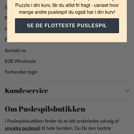
Puzzle i din kurv, får du altid fri fragt - uanset hvor
Spørgsmål og Svar
mange andre puslespil du også har i din kurv!
Puslespilsbutikkens Blog
SE DE FLOTTESTE PUSLESPIL
Historie
Firmagaver
Kontakt os
B2B Wholesale
Forhandler login
Kundeservice
Om Puslespilsbutikken
I Puslespilsbutikken finder du et lidt anderledes udvalg af
smukke puslespil
til hele familien. Du får den bedste