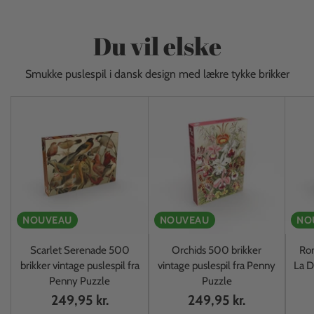
Du vil elske
Smukke puslespil i dansk design med lækre tykke brikker
NOUVEAU
NOUVEAU
NO
Scarlet Serenade 500
Orchids 500 brikker
Rom
brikker vintage puslespil fra
vintage puslespil fra Penny
La D
Penny Puzzle
Puzzle
249,95 kr.
249,95 kr.