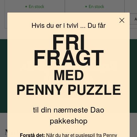
En stock
En stock
AJOUTER AU PANIER
AJOUTER AU PANIER
A
Hvis du er i tvivl ... Du får
Quantité
Quantité
Quan
FRI
FRAGT
Altid gratis levering til
MED
pakkeshop
PENNY PUZZLE
når du har Penny Puzzle i kurven. Intet minimum.
til din nærmeste Dao
pakkeshop
Nyttig information
Forstå det:
Når du har et puslespil fra Penny