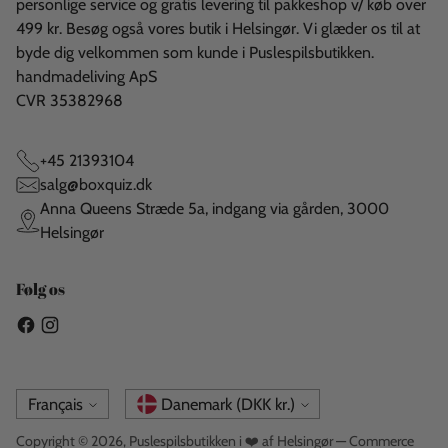
personlige service og gratis levering til pakkeshop v/ køb over
499 kr. Besøg også vores butik i Helsingør. Vi glæder os til at
byde dig velkommen som kunde i Puslespilsbutikken.
handmadeliving ApS
CVR 35382968
+45 21393104
salg@boxquiz.dk
Anna Queens Stræde 5a, indgang via gården, 3000
Helsingør
Følg os
Langue
Monnaie
Français
Danemark (DKK kr.)
Copyright © 2026,
Puslespilsbutikken i ❤️ af Helsingør
— Commerce