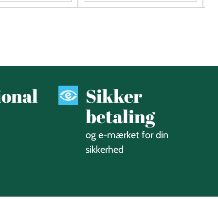
Quantité
Qu
ional
Sikker
betaling
og e-mærket for din
sikkerhed