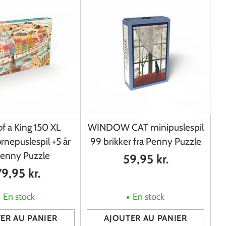
f a King 150 XL
WINDOW CAT minipuslespil
R
ørnepuslespil +5 år
99 brikker fra Penny Puzzle
9
Penny Puzzle
59,95 kr.
79,95 kr.
En stock
En stock
ER AU PANIER
AJOUTER AU PANIER