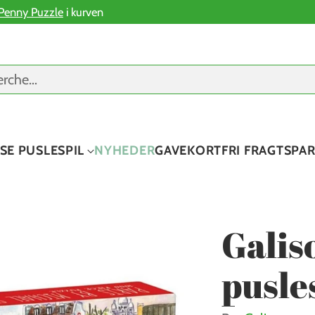
Penny Puzzle
i kurven
erche…
SE PUSLESPIL
NYHEDER
GAVEKORT
FRI FRAGT
SPA
Galis
pusles