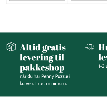
Quantité
Quantité
Altid gratis
H
levering til
le
pakkeshop
1-3
når du har Penny Puzzle i
kurven. Intet minimum.