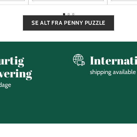
Quantité
Quantité
SE ALT FRA PENNY PUZZLE
urtig
Internat
vering
shipping available
 dage