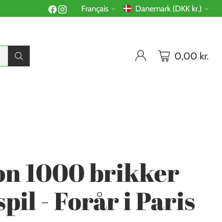
Français
Danemark (DKK kr.)
Langue
Monnaie
0,00 kr.
R
on 1000 brikker
pil - Forår i Paris