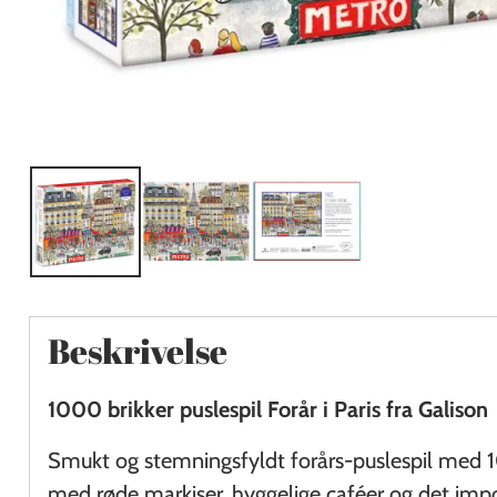
Beskrivelse
1000 brikker puslespil Forår i Paris fra Galison
Smukt og stemningsfyldt forårs-puslespil med 1
med røde markiser, hyggelige caféer og det impo