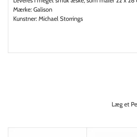
Leveres i meget smuk æske, som måler 22 x 28
Mærke: Galison
Kunstner: Michael Storrings
Læg et Pen