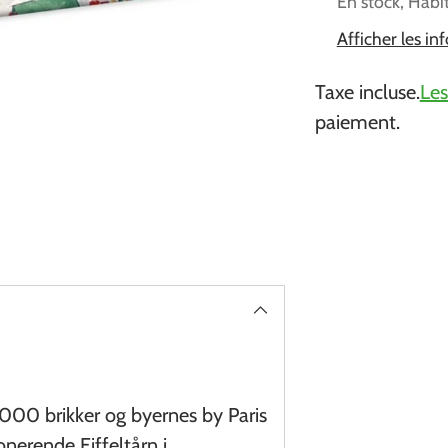
En stock, Habi
Afficher les i
Taxe incluse.
Les
paiement.
Ajouter
un
produit
à
votre
panier
000 brikker og byernes by Paris
nerende Eiffeltårn i