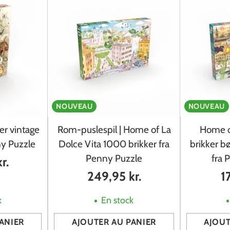
NOUVEAU
NOUVEAU
er vintage
Rom-puslespil | Home of La
Home o
ny Puzzle
Dolce Vita 1000 brikker fra
brikker b
Penny Puzzle
fra 
r.
249,95 kr.
1
k
En stock
ANIER
AJOUTER AU PANIER
AJOUT