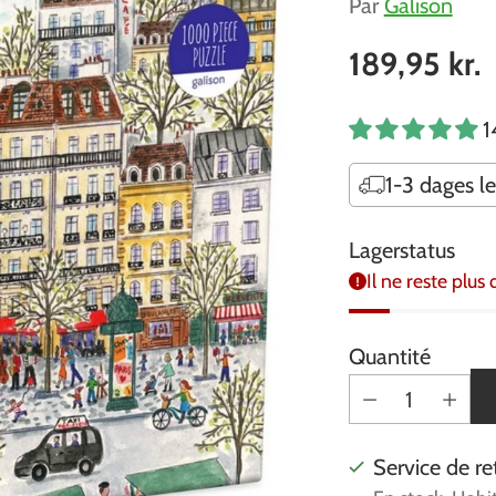
Par
Galison
189,95 kr.
Prix
habituel
1
1-3 dages l
Lagerstatus
Il ne reste plus
Quantité
Service de re