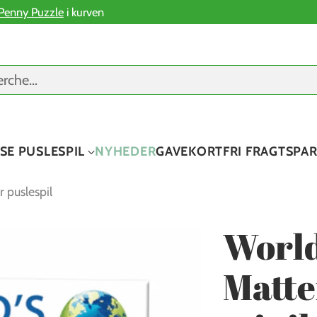
Penny Puzzle
i kurven
erche…
SE PUSLESPIL
NYHEDER
GAVEKORT
FRI FRAGT
SPA
 puslespil
World
Matte