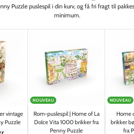
ny Puzzle puslespil i din kurv, og få fri fragt til pakke
minimum.
NOUVEAU
NOUVEAU
er vintage
Rom-puslespil | Home of La
Home o
ny Puzzle
Dolce Vita 1000 brikker fra
brikker b
Penny Puzzle
fra 
r.