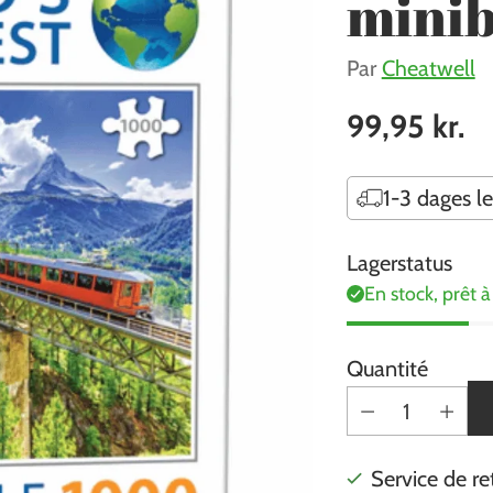
minib
Par
Cheatwell
99,95 kr.
Prix
habituel
1-3 dages l
Lagerstatus
En stock, prêt à
Quantité
Service de re