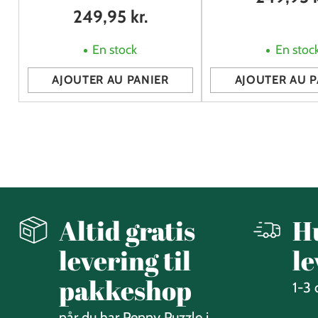
249,95 kr.
En stock
En stoc
AJOUTER AU PANIER
AJOUTER AU P
Quantité
Quantité
Altid gratis
H
levering til
le
pakkeshop
1-3
når du har Penny Puzzle i