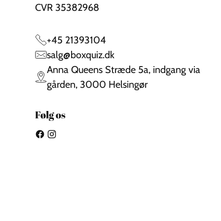
CVR 35382968
+45 21393104
salg@boxquiz.dk
Anna Queens Stræde 5a, indgang via
gården, 3000 Helsingør
Følg os