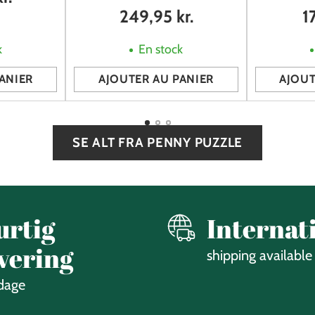
249,95 kr.
1
k
En stock
ANIER
AJOUTER AU PANIER
AJOUT
Quantité
Quantité
SE ALT FRA PENNY PUZZLE
urtig
Internat
vering
shipping available
 dage