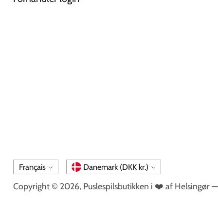
Langue
Monnaie
Français
Danemark (DKK kr.)
Copyright © 2026,
Puslespilsbutikken i ❤️ af Helsingør
— 