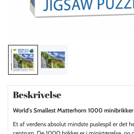
Beskrivelse
World's Smallest Matterhorn 1000 minibrikker 
Et af verdens absolut mindste puslespil er det 
centrum. De 1000 brikker er i ministørrelse, og d