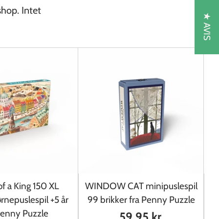
shop. Intet
★ AVIS
f a King 150 XL
WINDOW CAT minipuslespil
R
ørnepuslespil +5 år
99 brikker fra Penny Puzzle
9
Penny Puzzle
59,95 kr.