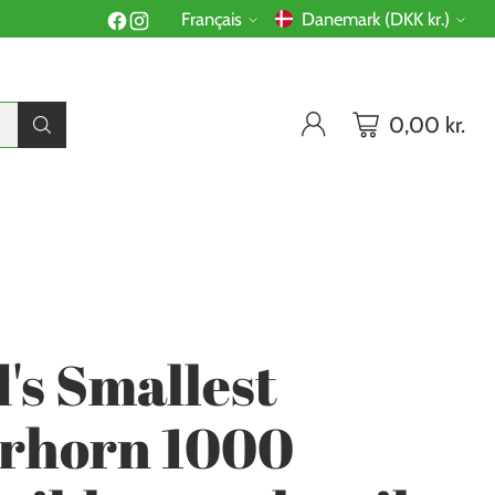
Français
Danemark (DKK kr.)
Langue
Monnaie
0,00 kr.
R
's Smallest
rhorn 1000