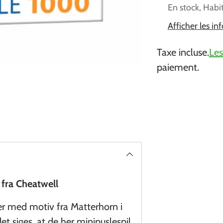
En stock, Habi
Afficher les i
Taxe incluse.
Les
paiement.
Ajouter
un
produit
à
votre
panier
fra Cheatwell
her med motiv fra Matterhorn i
et siges, at de her minipuslespil