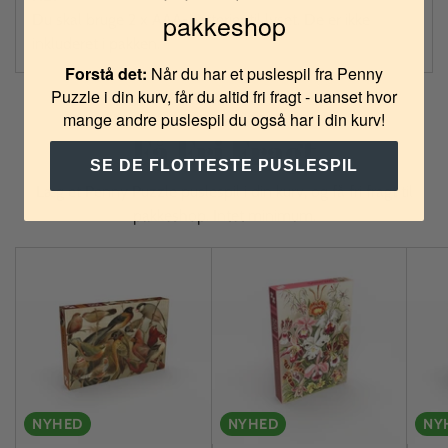
pakkeshop
Du skal bruge 2 x AAA-batterier til lyset. De er ikke
inkluderet i pakken.
Forstå det:
Når du har et puslespil fra Penny
Puzzle i din kurv, får du altid fri fragt - uanset hvor
mange andre puslespil du også har i din kurv!
Få Fri Fragt
SE DE FLOTTESTE PUSLESPIL
Læg et Penny Puzzle puslespil i din kurv, og få fri fragt til
pakkeshop. Intet minimum.
NYHED
NYHED
NY