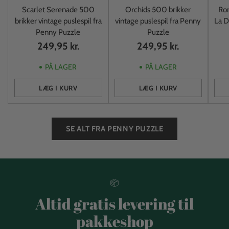
Scarlet Serenade 500
Orchids 500 brikker
Rom
brikker vintage puslespil fra
vintage puslespil fra Penny
La D
Penny Puzzle
Puzzle
249,95 kr.
249,95 kr.
PÅ LAGER
PÅ LAGER
LÆG I KURV
LÆG I KURV
Antal
Antal
Anta
SE ALT FRA PENNY PUZZLE
Altid gratis levering til
pakkeshop