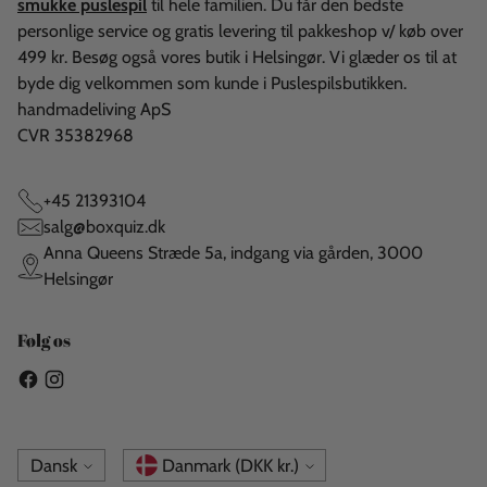
smukke puslespil
til hele familien. Du får den bedste
personlige service og gratis levering til pakkeshop v/ køb over
499 kr. Besøg også vores butik i Helsingør. Vi glæder os til at
byde dig velkommen som kunde i Puslespilsbutikken.
handmadeliving ApS
CVR 35382968
+45 21393104
salg@boxquiz.dk
Anna Queens Stræde 5a, indgang via gården, 3000
Helsingør
Følg os
Sprog
Valuta
Dansk
Danmark (DKK kr.)