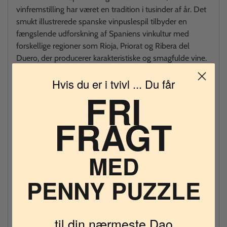
vinfremstilling har været en tradition i tusinder af år. Det
smukt illustrerede spanske vinpuslespil tilbyder en
fængslende udforskning af Spaniens vinkultur med
forskellige regioner som Rioja, Priorat og Ribera del
Duero, der producerer karakteristiske og smagfulde vine.
Vinpuslespillet er lavet af erfarne sommelierer, og der
Hvis du er i tvivl ... Du får
bliver derfor gået i dybden med alt fra druesorter til mad,
FRI
som passer perfekt til de enkelte vine. Fordyb dig i viden
om de dejlige ​​spanske vine, mens du samler dette
FRAGT
fortryllende puslespil fra Galiciens sprøde hvide til de
vulkanske røde farver på De Kanariske Øer.
MED
Vinpuslespillet om Spanien er en dejlig gave til dig selv
eller en anden, som elsker spanske vine og gerne vil
PENNY PUZZLE
rundt i hele landet på 1000 brikker.
SPECIFIKATIONER
Antal brikker: 1000 brikker
til din nærmeste Dao