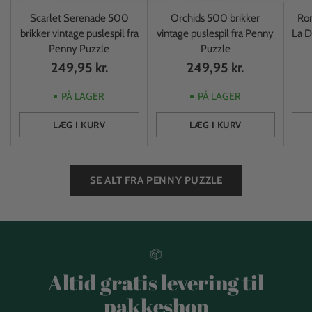
Scarlet Serenade 500
Orchids 500 brikker
Rom
brikker vintage puslespil fra
vintage puslespil fra Penny
La D
Penny Puzzle
Puzzle
249,95 kr.
249,95 kr.
PÅ LAGER
PÅ LAGER
LÆG I KURV
LÆG I KURV
Antal
Antal
Anta
SE ALT FRA PENNY PUZZLE
Altid gratis levering til
pakkeshop