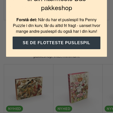
Størrelse:
: 48 x 68 cm
pakkeshop
Plakat i æsken:
: 48 x 68 cm
Æskens størrelse:
: 33 x 22,7 x 3,9 cm
Forstå det:
Når du har et puslespil fra Penny
Puzzle i din kurv, får du altid fri fragt - uanset hvor
mange andre puslespil du også har i din kurv!
Få Fri Fragt
SE DE FLOTTESTE PUSLESPIL
Læg et Penny Puzzle puslespil i din kurv, og få fri fragt til
pakkeshop. Intet minimum.
NYHED
NYHED
NY