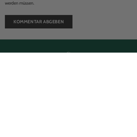
werden müssen.
KOMMENTAR ABGEBEN
Immer kostenlose Lieferung
an Paketshops
Wenn Sie Penny Puzzle im Warenkorb haben. Kein
Mindestbestellwert.