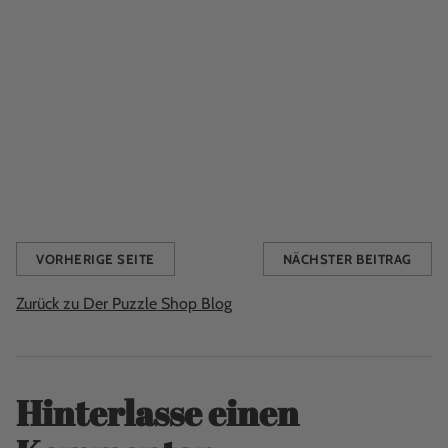
Sweet Cupcake
,
dem herzförmigen Flora Heart-Puzzle mit
750 Teilen
,
Joyful mit wunderschönen Blumen in Gelb,
Orange und Rot
und 1000 Teilen und
den leckersten und
mega-beliebtesten Sortierschalen von Galison für alle Ihre
Puzzleteile
.
Viel Glück an alle Teilnehmer.
Share this
VORHERIGE SEITE
NÄCHSTER BEITRAG
Zurück zu Der Puzzle Shop Blog
Hinterlasse einen