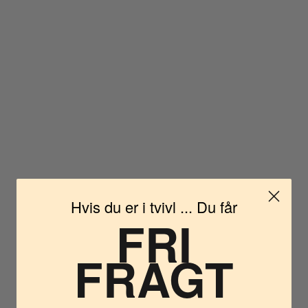
Hvis du er i tvivl ... Du får
FRI
FRAGT