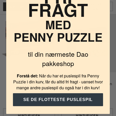
FRAGT
ZUM WARENKORB
NACHRICHT ERHALTEN
HINZUFÜGEN
Anzahl
MED
PENNY PUZZLE
til din nærmeste Dao
pakkeshop
East River in der
Abenddämmerung,
Forstå det:
Når du har et puslespil fra Penny
Renovierungsprojekt 3000
Clementoni, 1500-teiliges
Puzzle i din kurv, får du altid fri fragt - uanset hvor
Teile Puzzle Jan van Haasteren
Puzzle
mange andre puslespil du også har i din kurv!
399,95 kr.
199,95 kr.
SE DE FLOTTESTE PUSLESPIL
Auf Lager
Auf Lager
ZUM WARENKORB
ZUM WARENKORB
HINZUFÜGEN
HINZUFÜGEN