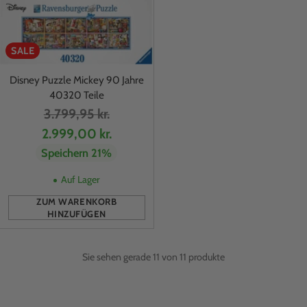
SALE
Disney Puzzle Mickey 90 Jahre
40320 Teile
Normaler
3.799,95 kr.
Preis
2.999,00 kr.
Speichern 21%
Auf Lager
ZUM WARENKORB
HINZUFÜGEN
Anzahl
Sie sehen gerade 11 von 11 produkte