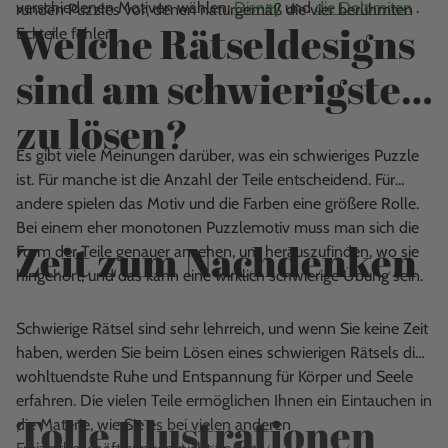
verschiedenen Motiven wählen:
Disney
und
die Dolomiten
.
runden Puzzles vor, denen naturgemäß die vier berühmten
Welche Rätseldesigns
Eckteile fehlen.
sind am schwierigsten
zu lösen?
Es gibt viele Meinungen darüber, was ein schwieriges Puzzle
ist. Für manche ist die Anzahl der Teile entscheidend. Für
andere spielen das Motiv und die Farben eine größere Rolle.
Bei einem eher monotonen Puzzlemotiv muss man sich die
Zeit zum Nachdenken
Form der Teile genauer ansehen, um herauszufinden, wo sie
hingehört, und das kann eine wirklich schwierige Übung sein.
Schwierige Rätsel sind sehr lehrreich, und wenn Sie keine Zeit
haben, werden Sie beim Lösen eines schwierigen Rätsels die
wohltuendste Ruhe und Entspannung für Körper und Seele
erfahren. Die vielen Teile ermöglichen Ihnen ein Eintauchen in
Tolle Illustrationen
die Materie, wie Sie es bei vielen anderen