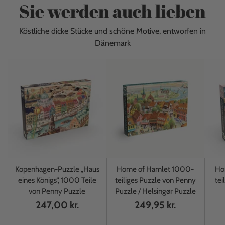
Sie werden auch lieben
Köstliche dicke Stücke und schöne Motive, entworfen in
Dänemark
Kopenhagen-Puzzle „Haus
Home of Hamlet 1000-
Ho
eines Königs“, 1000 Teile
teiliges Puzzle von Penny
tei
von Penny Puzzle
Puzzle / Helsingør Puzzle
247,00 kr.
249,95 kr.