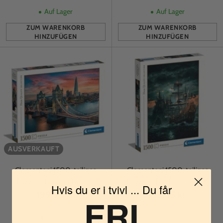
Auf Lager
Auf Lager
ZUM WARENKORB
ZUM WARENKORB
HINZUFÜGEN
HINZUFÜGEN
Anzahl
Anzahl
AUSVERKAUFT
Clementoni 1500-teiliges
Clementoni 1500-teiliges
Puzzle – London Twilight
Puzzle – Das Piratenschiff
Hvis du er i tvivl ... Du får
199,95 kr.
199,95 kr.
FRI
Auf Lager
Nicht vorrätig