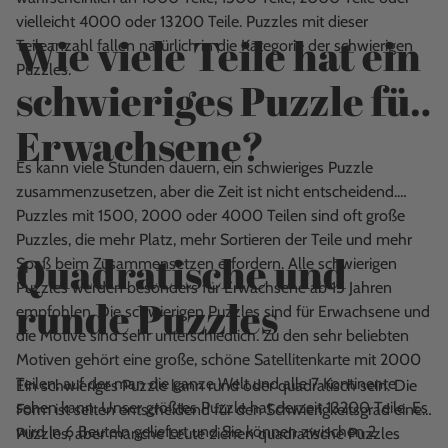
vielleicht 4000 oder 13200 Teile. Puzzles mit dieser
Wie viele Teile hat ein
Teileanzahl fallen natürlich in die Kategorie der schwierigen
Puzzles.
schwieriges Puzzle für
Erwachsene?
Es kann viele Stunden dauern, ein schwieriges Puzzle
zusammenzusetzen, aber die Zeit ist nicht entscheidend.
Puzzles mit 1500, 2000 oder 4000 Teilen sind oft große
Puzzles, die mehr Platz, mehr Sortieren der Teile und mehr
Quadratische und
Spaß beim Zusammensetzen erfordern. Alle schwierigen
Puzzles werden besonders für Erwachsene ab 15 Jahren
runde Puzzles
empfohlen. Die schwierigen Puzzles sind für Erwachsene und
die Motive sind sehr unterschiedlich. Zu den sehr beliebten
Motiven gehört eine große, schöne Satellitenkarte mit 2000
Teilen, auf der man die ganze Welt und alle 7 Kontinente
Ein schwieriges Puzzle kann rund oder quadratisch sein. Die
sehen kann. Unser größtes Puzzle hat derzeit 13200 Teile. Es
Form ist selten entscheidend für den Schwierigkeitsgrad eines
wird in 6 Beuteln geliefert und Sie können zwischen 2
Puzzles, aber manche Leute ziehen quadratische Puzzles