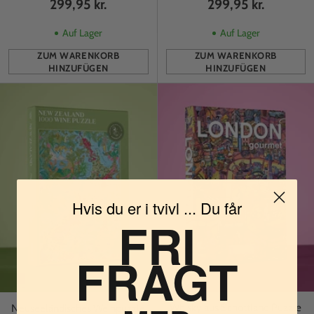
299,95 kr.
299,95 kr.
Auf Lager
Auf Lager
ZUM WARENKORB
ZUM WARENKORB
HINZUFÜGEN
HINZUFÜGEN
Anzahl
Anzahl
Hvis du er i tvivl ... Du får
FRI
FRAGT
Whisky aus Schottland Puzzle
Neuseeländisches Weinpuzzle