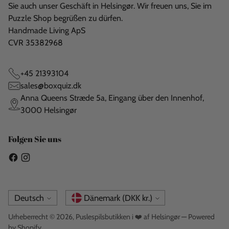
Sie auch unser Geschäft in Helsingør. Wir freuen uns, Sie im
Puzzle Shop begrüßen zu dürfen.
Handmade Living ApS
CVR 35382968
+45 21393104
sales@boxquiz.dk
Anna Queens Stræde 5a, Eingang über den Innenhof,
3000 Helsingør
Folgen Sie uns
Sprache
Währung
Deutsch
Dänemark (DKK kr.)
Urheberrecht © 2026,
Puslespilsbutikken i ❤️ af Helsingør
— Powered
by Shopify