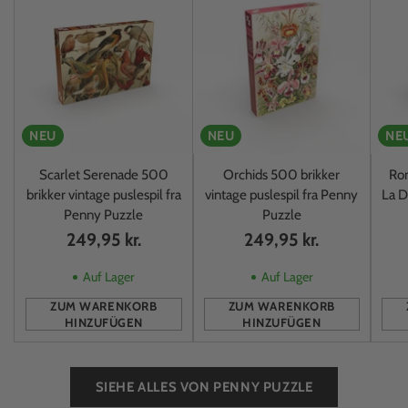
NEU
NEU
NE
Scarlet Serenade 500
Orchids 500 brikker
Rom
brikker vintage puslespil fra
vintage puslespil fra Penny
La D
Penny Puzzle
Puzzle
249,95 kr.
249,95 kr.
Auf Lager
Auf Lager
ZUM WARENKORB
ZUM WARENKORB
HINZUFÜGEN
HINZUFÜGEN
Anzahl
Anzahl
Anz
SIEHE ALLES VON PENNY PUZZLE