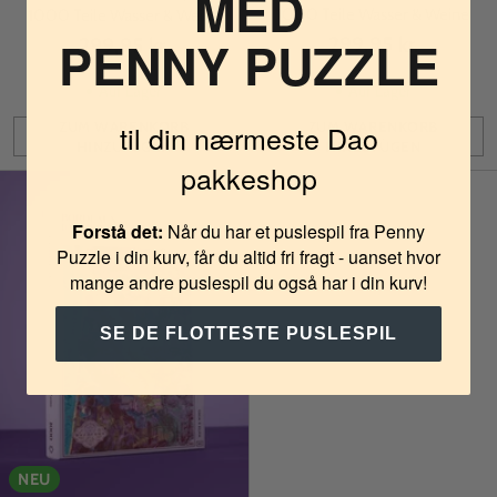
MED
1000 Teile Wasser & Weine
1000 Teile Wasser & Weine
PENNY PUZZLE
299,95 kr.
299,95 kr.
Auf Lager
Auf Lager
ZUM WARENKORB
ZUM WARENKORB
til din nærmeste Dao
HINZUFÜGEN
HINZUFÜGEN
Anzahl
Anzahl
pakkeshop
Forstå det:
Når du har et puslespil fra Penny
Puzzle i din kurv, får du altid fri fragt - uanset hvor
mange andre puslespil du også har i din kurv!
SE DE FLOTTESTE PUSLESPIL
NEU