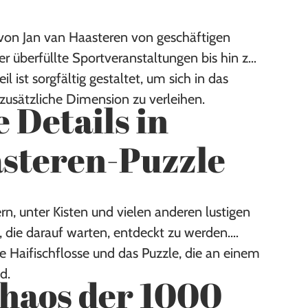
s von Jan van Haasteren von geschäftigen
 überfüllte Sportveranstaltungen bis hin zu
 ist sorgfältig gestaltet, um sich in das
usätzliche Dimension zu verleihen.
e Details in
asteren-Puzzle
ern, unter Kisten und vielen anderen lustigen
n, die darauf warten, entdeckt zu werden.
e Haifischflosse und das Puzzle, die an einem
d.
Chaos der 1000