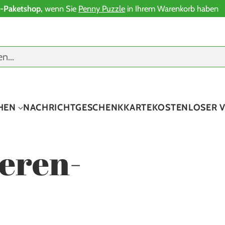
-Paketshop,
wenn Sie
Penny Puzzle
in Ihrem Warenkorb haben
en…
HEN
NACHRICHT
GESCHENKKARTE
KOSTENLOSER 
eren-