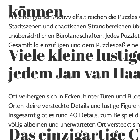
können
Mit einer großen Motivvielfalt reichen die Puzzle
Stadtszenen und chaotischen Strandbereichen über
unübersichtlichen Bürolandschaften. Jedes Puzzleteil
Gesamtbild einzufügen und dem Puzzlespaß eine z
Viele kleine lustig
jedem Jan van Ha
Oft verbergen sich in Ecken, hinter Türen und Bild
Orten kleine versteckte Details und lustige Figure
Insgesamt gibt es rund 40 Details, zum Beispiel di
völlig albernen und unerwarteten Ort versteckt sin
Das einzigartige 