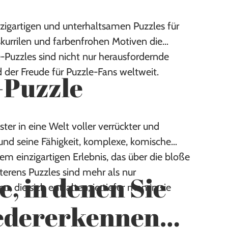
inzigartigen und unterhaltsamen Puzzles für
skurrilen und farbenfrohen Motiven die
-Puzzles sind nicht nur herausfordernde
 der Freude für Puzzle-Fans weltweit.
-Puzzle
ter in eine Welt voller verrückter und
l und seine Fähigkeit, komplexe, komische
m einzigartigen Erlebnis, das über die bloße
erens Puzzles sind mehr als nur
e, in denen Sie
, die sich entfalten, je tiefer man in sie
iedererkennen