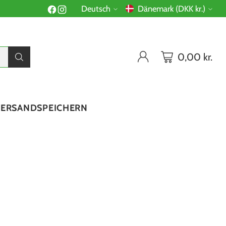
Deutsch
Dänemark (DKK kr.)
Sprache
Währung
0,00 kr.
VERSAND
SPEICHERN