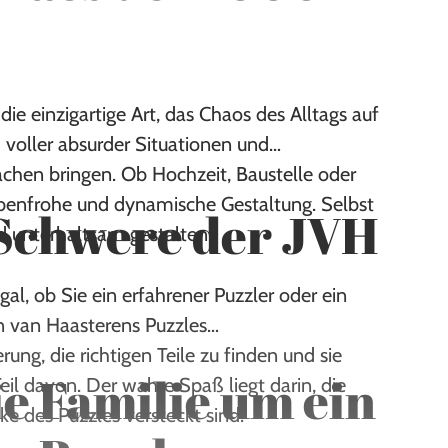
die einzigartige Art, das Chaos des Alltags auf
 voller absurder Situationen und
achen bringen. Ob Hochzeit, Baustelle oder
arbenfrohe und dynamische Gestaltung. Selbst
 Schwere der JVH
nd unterhaltsam gestalten.
gal, ob Sie ein erfahrener Puzzler oder ein
n van Haasterens Puzzles
g, die richtigen Teile zu finden und sie
e Familie um ein
eil davon. Der wahre Spaß liegt darin, die
e des Puzzles versteckt sind.