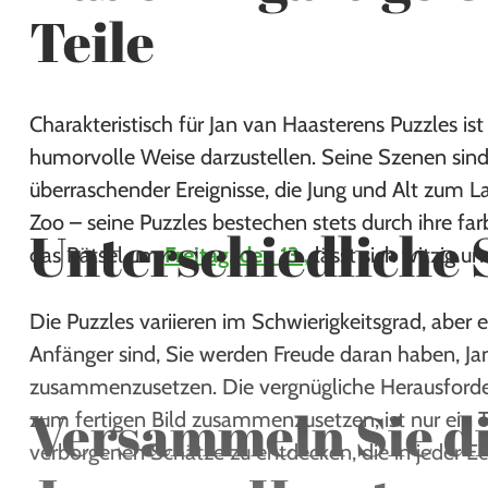
Teile
Charakteristisch für Jan van Haasterens Puzzles ist 
humorvolle Weise darzustellen. Seine Szenen sind
überraschender Ereignisse, die Jung und Alt zum L
Zoo – seine Puzzles bestechen stets durch ihre f
Unterschiedliche
das Rätsel um
Freitag, den 13.,
lässt sich witzig u
Die Puzzles variieren im Schwierigkeitsgrad, aber e
Anfänger sind, Sie werden Freude daran haben, Ja
zusammenzusetzen. Die vergnügliche Herausforderun
Versammeln Sie di
zum fertigen Bild zusammenzusetzen, ist nur ein T
verborgenen Schätze zu entdecken, die in jeder Eck