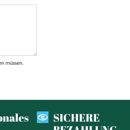
den müssen.
onales
SICHERE
BEZAHLUNG