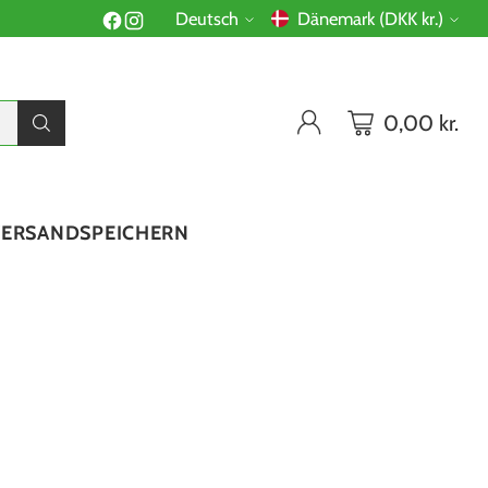
Deutsch
Dänemark (DKK kr.)
Sprache
Währung
0,00 kr.
VERSAND
SPEICHERN