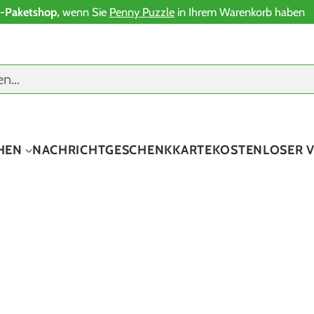
-Paketshop,
wenn Sie
Penny Puzzle
in Ihrem Warenkorb haben
en…
HEN
NACHRICHT
GESCHENKKARTE
KOSTENLOSER 