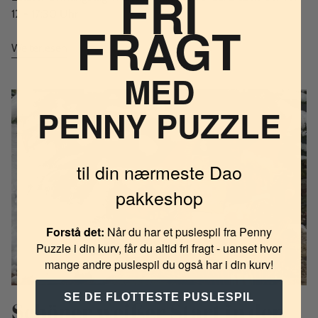
FRI
12 - 17:30 Uhr
FRAGT
Weiterlesen
MED
PENNY PUZZLE
til din nærmeste Dao
pakkeshop
Forstå det:
Når du har et puslespil fra Penny
Puzzle i din kurv, får du altid fri fragt - uanset hvor
mange andre puslespil du også har i din kurv!
SE DE FLOTTESTE PUSLESPIL
Schöner weißer Start in den