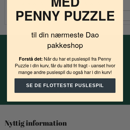
MED
PÅ LAGER
PÅ LAGER
PENNY PUZZLE
LÆG I KURV
LÆG I KURV
Antal
Antal
Anta
til din nærmeste Dao
pakkeshop
Altid gratis levering til
Forstå det:
Når du har et puslespil fra Penny
Puzzle i din kurv, får du altid fri fragt - uanset hvor
pakkeshop
mange andre puslespil du også har i din kurv!
når du har Penny Puzzle i kurven. Intet minimum.
SE DE FLOTTESTE PUSLESPIL
Nyttig information