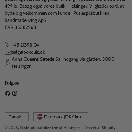
499 kr. Besøg også vores butik i Helsingør. Vi glæder os til at
byde dig velkommen som kunde i Puslespilsbutikken.
handmadeliving ApS
CVR 35382968
+45 21393104
salg@boxquiz.dk
Anna Queens Stræde 5a, indgang via gården, 3000
Helsingør
Følg os
Sprog
Valuta
Dansk
Danmark (DKK kr.)
© 2026,
Puslespilsbutikken i ❤️ af Helsingør
— Drevet af Shopify