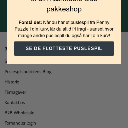
pakkeshop
når du har Penny Puzzle i kurven. Intet minimum.
Forstå det:
Når du har et puslespil fra Penny
Puzzle i din kurv, får du altid fri fragt - uanset hvor
mange andre puslespil du også har i din kurv!
Nyttig information
SE DE FLOTTESTE PUSLESPIL
Spørgsmål og Svar
Puslespilsbutikkens Blog
Historie
Firmagaver
Kontakt os
B2B Wholesale
Forhandler login