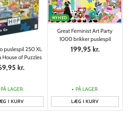
NYHED
Great Feminist Art Party
1000 brikker puslespil
199,95 kr.
o puslespil 250 XL
ra House of Puzzles
69,95 kr.
PÅ LAGER
PÅ LAGER
ÆG I KURV
LÆG I KURV
Antal