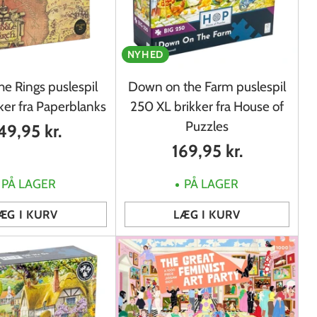
NYHED
he Rings puslespil
Down on the Farm puslespil
ker fra Paperblanks
250 XL brikker fra House of
Puzzles
49,95 kr.
169,95 kr.
PÅ LAGER
PÅ LAGER
ÆG I KURV
LÆG I KURV
Antal