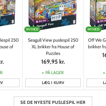
NYHED
NYHED
lespil 250
Seagull View puslespil 250
Off We G
House of
XL brikker fra House of
brikker f
Puzzles
1
r.
169,95 kr.
ER
PÅ LAGER
RV
LÆG I KURV
L
Antal
Antal
SE DE NYESTE PUSLESPIL HER