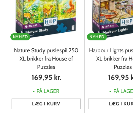
NYHED
NYHED
Nature Study puslespil 250
Harbour Lights pus
XL brikker fra House of
XL brikker fra 
Puzzles
Puzzles
169,95 kr.
169,95 k
PÅ LAGER
PÅ LAG
LÆG I KURV
LÆG I KU
Antal
Antal