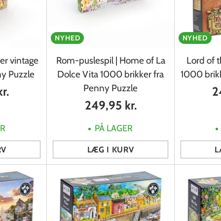
NYHED
NYHED
er vintage
Rom-puslespil | Home of La
Lord of t
ny Puzzle
Dolce Vita 1000 brikker fra
1000 brik
Penny Puzzle
r.
2
249,95 kr.
ER
PÅ LAGER
RV
LÆG I KURV
L
Antal
Antal