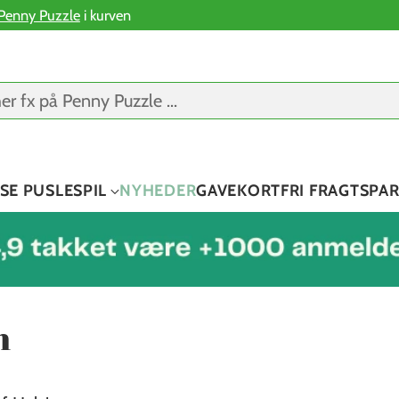
Penny Puzzle
i kurven
er fx på Penny Puzzle ...
SE PUSLESPIL
NYHEDER
GAVEKORT
FRI FRAGT
SPA
n