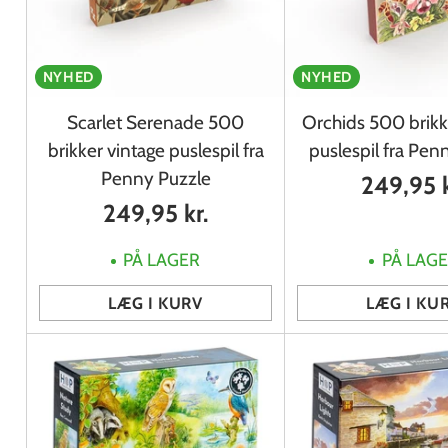
NYHED
NYHED
Scarlet Serenade 500
Orchids 500 brikk
brikker vintage puslespil fra
puslespil fra Pen
Penny Puzzle
249,95 k
249,95 kr.
PÅ LAGER
PÅ LAG
LÆG I KURV
LÆG I KU
Antal
Antal