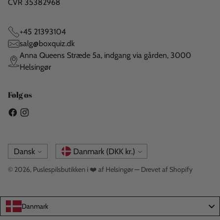
CVR 35382968
+45 21393104
salg@boxquiz.dk
Anna Queens Stræde 5a, indgang via gården, 3000
Helsingør
Følg os
Sprog
Valuta
Dansk
Danmark (DKK kr.)
© 2026,
Puslespilsbutikken i ❤️ af Helsingør
— Drevet af Shopify
Danmark