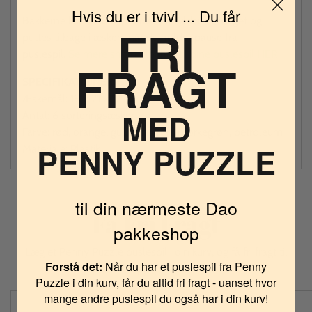
Hvis du er i tvivl ... Du får
Bakkerne kan stables, så de ikke fylder så meget og
FRI
puttes tilbage i æsken, når du holder pause fra
puslespil.
Se mere smart tilbehør til dine puslespil HER.
FRAGT
SPECIFIKATIONER
Æskemål: 19 x 21 x 12 cm
MED
Antal: 6 sorteringsæsker
Farve: rød, orange, gul, mintgrøn, mørkegrøn, petroleum
PENNY PUZZLE
Materiale: Plastik
til din nærmeste Dao
Få Fri Fragt
pakkeshop
Læg et Penny Puzzle puslespil i din kurv, og få fri fragt til
Forstå det:
Når du har et puslespil fra Penny
pakkeshop. Intet minimum.
Puzzle i din kurv, får du altid fri fragt - uanset hvor
mange andre puslespil du også har i din kurv!