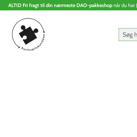
ALTID Fri fragt til din nærmeste DAO-pakkeshop
når du har
Søg h