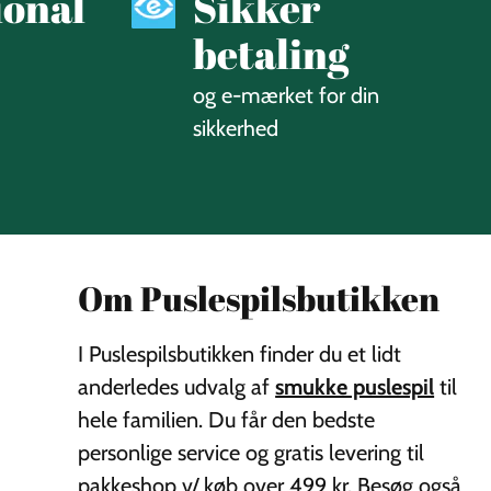
ional
Sikker
betaling
og e-mærket for din
sikkerhed
Om Puslespilsbutikken
I Puslespilsbutikken finder du et lidt
anderledes udvalg af
smukke puslespil
til
hele familien. Du får den bedste
personlige service og gratis levering til
pakkeshop v/ køb over 499 kr. Besøg også