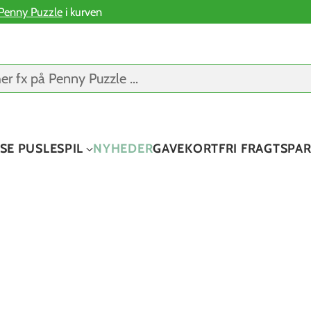
Penny Puzzle
i kurven
er fx på Penny Puzzle ...
SE PUSLESPIL
NYHEDER
GAVEKORT
FRI FRAGT
SPA