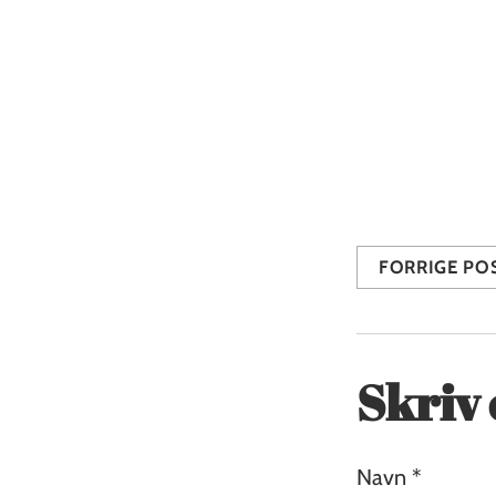
Rigtig god wee
Hilsen Bettina 
Share this
FORRIGE PO
Skriv
Navn *