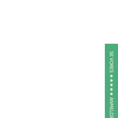
r sent. Fordejen
kan først
tå i køleskabet
 overtrækkes
r gode. Nu har
yndelsen af
SE VORES ★★★★★ ANMELDELSER
me, og dejen er
 gløgg eller