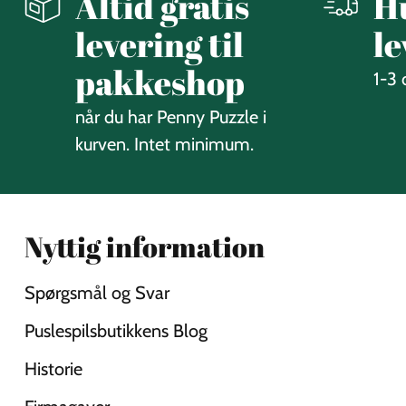
Altid gratis
H
levering til
le
pakkeshop
1-3
når du har Penny Puzzle i
kurven. Intet minimum.
Nyttig information
Spørgsmål og Svar
Puslespilsbutikkens Blog
Historie