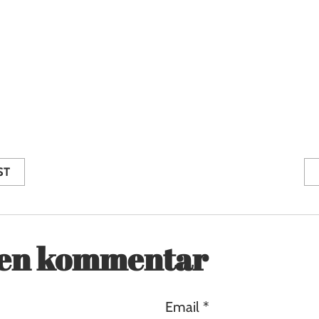
kend, når du når dertil
fra
Butik Box Quiz
ST
 en kommentar
Email *