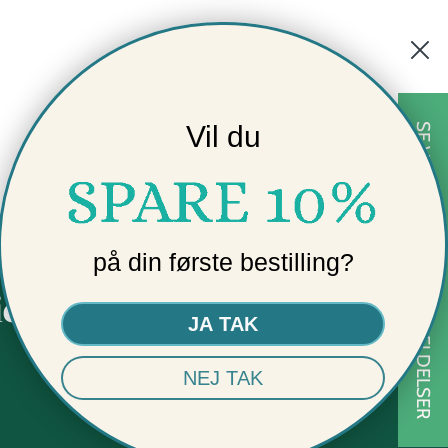
Vil du
SE VORES ★★★★★ ANMELDELSER
på din første bestilling?
ional
Sikker
JA TAK
betaling
NEJ TAK
og e-mærket for din
sikkerhed