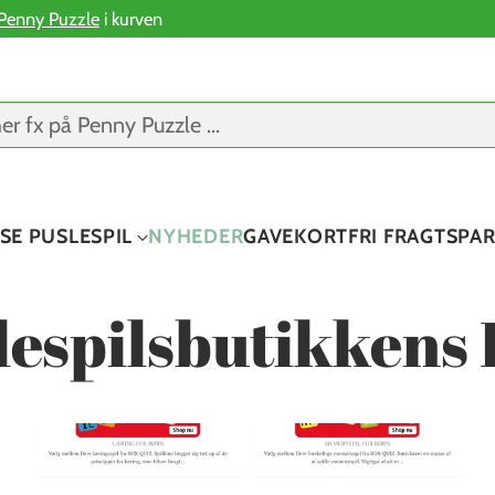
Penny Puzzle
i kurven
er fx på Penny Puzzle ...
SE PUSLESPIL
NYHEDER
GAVEKORT
FRI FRAGT
SPA
lespilsbutikkens 