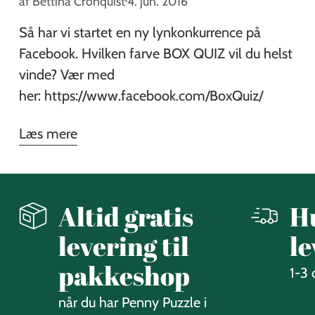
af Bettina Cronquist
4. jun. 2016
Så har vi startet en ny lynkonkurrence på
Facebook. Hvilken farve BOX QUIZ vil du helst
vinde? Vær med
her: https://www.facebook.com/BoxQuiz/
Læs mere
Altid gratis
H
levering til
le
pakkeshop
1-3
når du har Penny Puzzle i