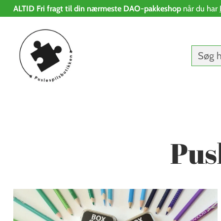
ALTID Fri fragt til din nærmeste DAO-pakkeshop
når du har
Søg h
Pus