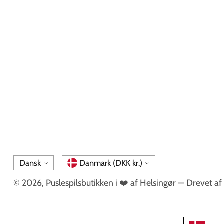
Sprog
Valuta
Dansk
Danmark (DKK kr.)
© 2026,
Puslespilsbutikken i ❤️ af Helsingør
— Drevet af