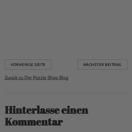
Samstag: 10:00 - 14:00 Uhr
Sonntag: Geschlossen
Adresse: Anna Queens Stræde 5a, 3000 Helsingør, Eingang
über den Innenhof
Share this
VORHERIGE SEITE
NÄCHSTER BEITRAG
Zurück zu Der Puzzle Shop Blog
Hinterlasse einen
Kommentar