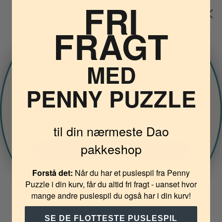
FRI
FRAGT
Vil du
MED
PENNY PUZZLE
på din første bestilling?
til din nærmeste Dao
pakkeshop
JA TAK
Forstå det:
Når du har et puslespil fra Penny
NEJ TAK
Puzzle i din kurv, får du altid fri fragt - uanset hvor
mange andre puslespil du også har i din kurv!
SE DE FLOTTESTE PUSLESPIL