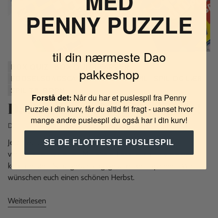
MED
PENNY PUZZLE
til din nærmeste Dao
BOX QUIZ
BOX QUIZ I FARVER
pakkeshop
FØDSELSDAGSGAVER
LÆRINGSSPIL
SPIL OG LÆR
SPIL TIL BØRN
Forstå det:
Når du har et puslespil fra Penny
Dann gibt es einen Mini-Sale!
Puzzle i din kurv, får du altid fri fragt - uanset hvor
mange andre puslespil du også har i din kurv!
Durch Bettina Cronquist
8. Aug 2016
Jetzt, wo die Schulkinder wieder stillsitzen müssen,
SE DE FLOTTESTE PUSLESPIL
veranstalten wir einen Mini-Sale. Lasst euch für viele der
kommenden Schulgeburtstagsgeschenke inspirieren. Wir
wünschen euch einen schönen Herbst.
Weiterlesen