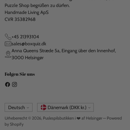
Puzzle Shop begrüßen zu dürfen.
Handmade Living ApS
CVR 35382968
+45 21393104
sales@boxquiz.dk
Anna Queens Stræde 5a, Eingang über den Innenhof,
3000 Helsingør
Folgen Sie uns
Sprache
Währung
Deutsch
Dänemark (DKK kr.)
Urheberrecht © 2026,
Puslespilsbutikken i ❤️ af Helsingør
— Powered
by Shopify