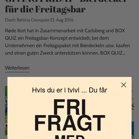
für die Freitagsbar
Durch Bettina Cronquist
22. Aug 2016
Røde Kort hat in Zusammenarbeit mit Carlsberg und BOX
QUIZ ein Freitagsbar-Konzept entwickelt, bei dem
Unternehmen ein Freitagspaket mit Bierdeckeln usw. kaufen
und einen guten Zweck unterstützen können. BOX QUIZ...
Weiterlesen
Hvis du er i tvivl ... Du får
FRI
FRAGT