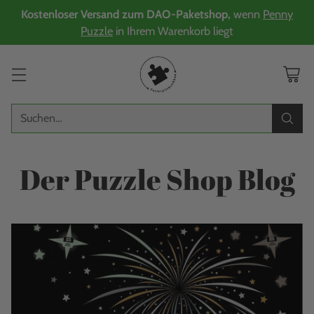
Kostenloser Versand zum DAO-Paketshop,
wenn
Penny
Puzzle
in Ihrem Warenkorb liegt
Suchen…
Der Puzzle Shop Blog