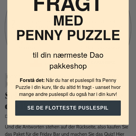
FRAGT
MED
PENNY PUZZLE
til din nærmeste Dao
pakkeshop
BOX QUIZ
FREDAGSBAR
GIVING FRIDAY
QUIZ
Forstå det:
Når du har et puslespil fra Penny
RØDEKORS
ØLBRIK
Puzzle i din kurv, får du altid fri fragt - uanset hvor
Sehen Sie hier die Bierkrüge
mange andre puslespil du også har i din kurv!
des Roten Kreuzes
SE DE FLOTTESTE PUSLESPIL
Durch Bettina Cronquist
23. Aug 2016
Und die Antworten stehen auf der Rückseite, also kaufen Sie
das Paket für die Friday Bar und machen Sie das Quiz! Hier