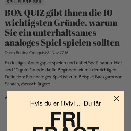
SPIL FLERE SPIL
BOX QUIZ gibt Ihnen die 10
wichtigsten Gründe, warum
Sie ein unterhaltsames
analoges Spiel spielen sollten
Durch Bettina Cronquist
8. Nov 2016
Ein lustiges Analogspiel spielen und dabei Spaß haben. Hier
sind 10 gute Gründe dafür. Beginnen wir mit der richtigen
Definition: Ein analoges Spiel ist zum Beispiel Backgammon,
Schach, Mensch ärgere...
Weiterlesen
Hvis du er i tvivl ... Du får
FRI