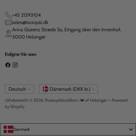
+45 21393104
sales@boxquiz.dk
Anna Queens Stræde 5a, Eingang über den Innenhof,
3000 Helsingør
Folgen Sie uns
Sprache
Währung
Deutsch
Dänemark (DKK kr.)
Urheberrecht © 2026,
Puslespilsbutikken i ❤️ af Helsingør
— Powered
by Shopify
Danmark