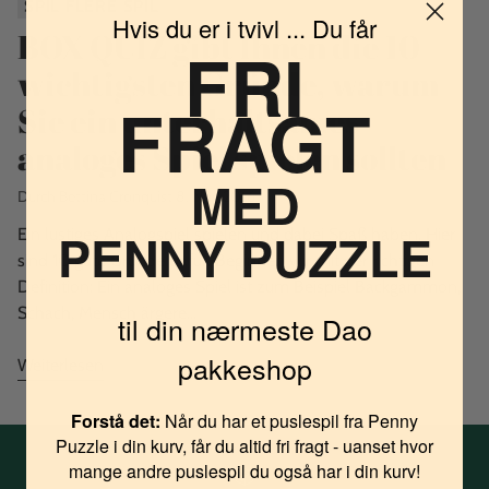
SPIL FLERE SPIL
Hvis du er i tvivl ... Du får
BOX QUIZ gibt Ihnen die 10
FRI
wichtigsten Gründe, warum
FRAGT
Sie ein unterhaltsames
analoges Spiel spielen sollten
MED
Durch Bettina Cronquist
8. Nov 2016
PENNY PUZZLE
Ein lustiges Analogspiel spielen und dabei Spaß haben. Hier
sind 10 gute Gründe dafür. Beginnen wir mit der richtigen
Definition: Ein analoges Spiel ist zum Beispiel Backgammon,
Schach, Mensch ärgere...
til din nærmeste Dao
pakkeshop
Weiterlesen
Forstå det:
Når du har et puslespil fra Penny
Puzzle i din kurv, får du altid fri fragt - uanset hvor
mange andre puslespil du også har i din kurv!