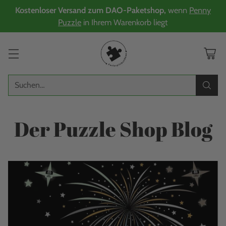
Kostenloser Versand zum DAO-Paketshop,
wenn
Penny
Puzzle
in Ihrem Warenkorb liegt
Suchen…
Der Puzzle Shop Blog