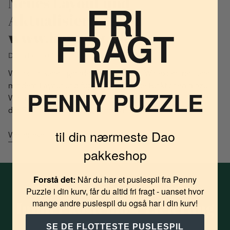
Neues Layout und
FRI
Aktualisierung von
FRAGT
www.boxquiz.dk
Durch Bettina Cronquist
3. Jun 2016
MED
Wir aktualisieren gerade unseren Shop. Wir experimentieren
mit dem Layout und fügen ständig neue Funktionen hinzu.
PENNY PUZZLE
Wir haben gerade Dropdown-Menüs für fast alle Links auf
der Startseite hinzugefügt, und Shopify...
til din nærmeste Dao
Weiterlesen
pakkeshop
Forstå det:
Når du har et puslespil fra Penny
Puzzle i din kurv, får du altid fri fragt - uanset hvor
mange andre puslespil du også har i din kurv!
Immer kostenlose Lieferung
an Paketshops
SE DE FLOTTESTE PUSLESPIL