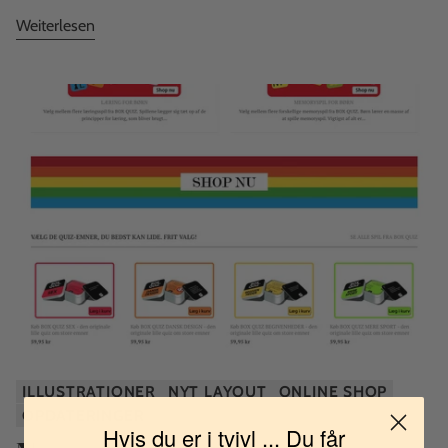
Weiterlesen
ILLUSTRATIONER
NYT LAYOUT
ONLINE SHOP
OPDATERINGER
Hvis du er i tvivl ... Du får