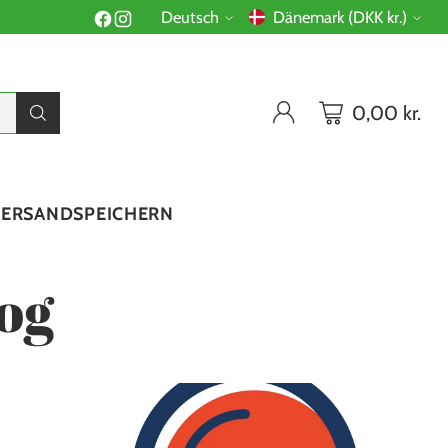
Deutsch
Dänemark (DKK kr.)
Sprache
Währung
0,00 kr.
VERSAND
SPEICHERN
og