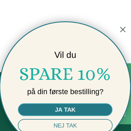
Vil du
★ BEWERTUNGEN
onales
SICHERE
på din første bestilling?
BEZAHLUNG
JA TAK
und das E-Prüfzeichen für
Ihre Sicherheit
NEJ TAK