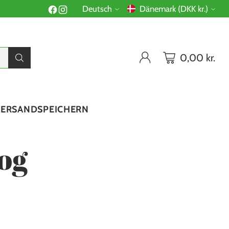
Deutsch
Dänemark (DKK kr.)
Sprache
Währung
0,00 kr.
VERSAND
SPEICHERN
og