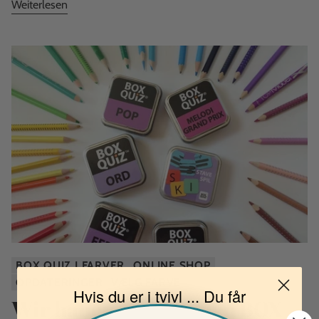
Weiterlesen
BOX QUIZ I FARVER
ONLINE SHOP
OPDATERINGER
VÆLG FARVE
Hvis du er i tvivl ... Du får
Wir haben einen neuen BOX