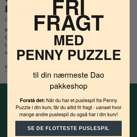
FRI
für die Freitagsbar
FRAGT
Durch Bettina Cronquist
22. Aug 2016
Røde Kort hat in Zusammenarbeit mit Carlsberg und BOX
MED
QUIZ ein Freitagsbar-Konzept entwickelt, bei dem
Unternehmen ein Freitagspaket mit Bierdeckeln usw. kaufen
PENNY PUZZLE
und einen guten Zweck unterstützen können. BOX QUIZ...
Weiterlesen
til din nærmeste Dao
pakkeshop
Forstå det:
Når du har et puslespil fra Penny
Puzzle i din kurv, får du altid fri fragt - uanset hvor
Immer kostenlose Lieferung
mange andre puslespil du også har i din kurv!
an Paketshops
SE DE FLOTTESTE PUSLESPIL
Wenn Sie Penny Puzzle im Warenkorb haben. Kein